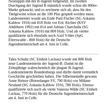
Neuruppin mit der B-Jugend fortgesetzt. Im zweiten
Durchgang der Jugend B männlich wurde schon die 800er-
Marke geknackt, und es zeichnete sich ab, dass für den
Titelgewinn schon an die 100 Plus gespielt werden muss.
Landesmeister wurde am Ende Paul Fischer (SG Askania
Kablow 1916) mit 818 Holz vor Eric Richter (KSV
Altdöbern 1992) mit 814 und Adrian Charchulla (SG
Askania Kablow 1916) mit 809 Holz. Und als vierter
qualifizierte sich ebenfalls noch Axel Völter (SpG
Eberswalde - 808 Holz) für die Deutsche
Jugendmeisterschaft am 4. Juni in Celle.
Talea Schultz (SC Einheit Luckau) wurde mit 808 Holz
neue Landesmeisterin der Jugend-B. Damit ist die
Zehnjährige wahrscheinlich die jüngste B-Jugend-
Landesmeisterin Brandenburgs und dürfte damit vermutlich
Geschichte geschrieben haben. Die Silbermedaille gewann
Anne Heinze (Brieselanger SV, 790 Holz) vor Millane
Neuland (SG Askania Kablow 1916, 780 Holz). Ebenso
qualifizierte sich noch als vierte Vanessa Wilde (SC Einheit
Luckau, 779 Holz) für die Deutsche Jugendmeisterschaft
am 4. Juni in Celle.