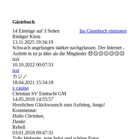
Gästebuch
14 Einträge auf 3 Seiten
Ins Gästebuch eintragen
Rüdiger Klein
13.11.2025
19:34:19
Schwach angefangen stärker nachgelassen. Der Internet -
Auftritt in ist ja älter als die Mitglieder 😞☹️☹️☹️😥😥😥
izzi
10.10.2022
00:07:53
izzi
カジノ
18.04.2021
15:34:18
x casino
Christian SV Eintracht GM
14.05.2018
14:55:57
Herzlichen Glückwunsch zum Aufstieg, Jungs!
Kommentar:
Hallo Christian,
Danke
Rebell
03.01.2018
09:47:31
Tolle Webseite, gute Infos und schöne Fotos.