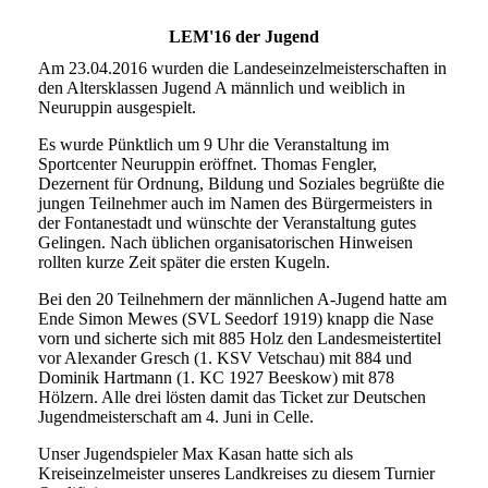
LEM'16 der Jugend
Am 23.04.2016 wurden die Landeseinzelmeisterschaften in
den Altersklassen Jugend A männlich und weiblich in
Neuruppin ausgespielt.
Es wurde Pünktlich um 9 Uhr die Veranstaltung im
Sportcenter Neuruppin eröffnet. Thomas Fengler,
Dezernent für Ordnung, Bildung und Soziales begrüßte die
jungen Teilnehmer auch im Namen des Bürgermeisters in
der Fontanestadt und wünschte der Veranstaltung gutes
Gelingen. Nach üblichen organisatorischen Hinweisen
rollten kurze Zeit später die ersten Kugeln.
Bei den 20 Teilnehmern der männlichen A-Jugend hatte am
Ende Simon Mewes (SVL Seedorf 1919) knapp die Nase
vorn und sicherte sich mit 885 Holz den Landesmeistertitel
vor Alexander Gresch (1. KSV Vetschau) mit 884 und
Dominik Hartmann (1. KC 1927 Beeskow) mit 878
Hölzern. Alle drei lösten damit das Ticket zur Deutschen
Jugendmeisterschaft am 4. Juni in Celle.
Unser Jugendspieler Max Kasan hatte sich als
Kreiseinzelmeister unseres Landkreises zu diesem Turnier