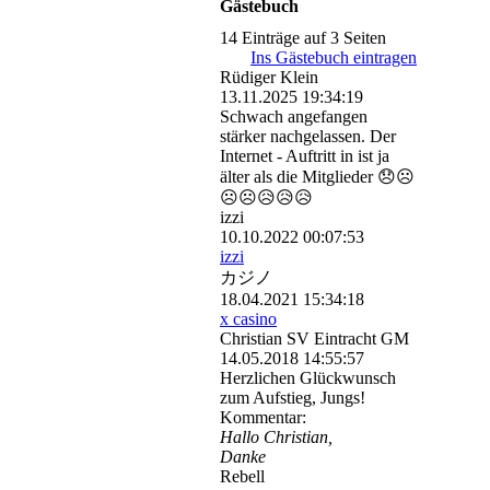
Gästebuch
14 Einträge auf 3 Seiten
Ins Gästebuch eintragen
Rüdiger Klein
13.11.2025
19:34:19
Schwach angefangen
stärker nachgelassen. Der
Internet - Auftritt in ist ja
älter als die Mitglieder 😞☹️
☹️☹️😥😥😥
izzi
10.10.2022
00:07:53
izzi
カジノ
18.04.2021
15:34:18
x casino
Christian SV Eintracht GM
14.05.2018
14:55:57
Herzlichen Glückwunsch
zum Aufstieg, Jungs!
Kommentar:
Hallo Christian,
Danke
Rebell