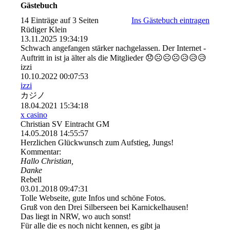
Gästebuch
14 Einträge auf 3 Seiten
Ins Gästebuch eintragen
Rüdiger Klein
13.11.2025
19:34:19
Schwach angefangen stärker nachgelassen. Der Internet -
Auftritt in ist ja älter als die Mitglieder 😞☹️☹️☹️😥😥😥
izzi
10.10.2022
00:07:53
izzi
カジノ
18.04.2021
15:34:18
x casino
Christian SV Eintracht GM
14.05.2018
14:55:57
Herzlichen Glückwunsch zum Aufstieg, Jungs!
Kommentar:
Hallo Christian,
Danke
Rebell
03.01.2018
09:47:31
Tolle Webseite, gute Infos und schöne Fotos.
Gruß von den Drei Silberseen bei Karnickelhausen!
Das liegt in NRW, wo auch sonst!
Für alle die es noch nicht kennen, es gibt ja