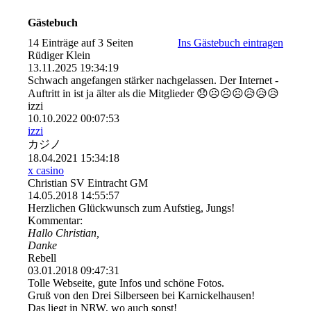
Gästebuch
14 Einträge auf 3 Seiten
Ins Gästebuch eintragen
Rüdiger Klein
13.11.2025
19:34:19
Schwach angefangen stärker nachgelassen. Der Internet -
Auftritt in ist ja älter als die Mitglieder 😞☹️☹️☹️😥😥😥
izzi
10.10.2022
00:07:53
izzi
カジノ
18.04.2021
15:34:18
x casino
Christian SV Eintracht GM
14.05.2018
14:55:57
Herzlichen Glückwunsch zum Aufstieg, Jungs!
Kommentar:
Hallo Christian,
Danke
Rebell
03.01.2018
09:47:31
Tolle Webseite, gute Infos und schöne Fotos.
Gruß von den Drei Silberseen bei Karnickelhausen!
Das liegt in NRW, wo auch sonst!