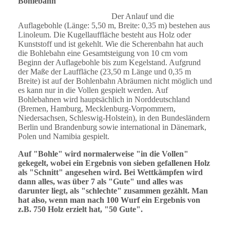
Bohlebahn
Der Anlauf und die
Auflagebohle (Länge: 5,50 m, Breite: 0,35 m) bestehen aus
Linoleum. Die Kugellauffläche besteht aus Holz oder
Kunststoff und ist gekehlt. Wie die Scherenbahn hat auch
die Bohlebahn eine Gesamtsteigung von 10 cm vom
Beginn der Auflagebohle bis zum Kegelstand. Aufgrund
der Maße der Lauffläche (23,50 m Länge und 0,35 m
Breite) ist auf der Bohlenbahn Abräumen nicht möglich und
es kann nur in die Vollen gespielt werden. Auf
Bohlebahnen wird hauptsächlich in Norddeutschland
(Bremen, Hamburg, Mecklenburg-Vorpommern,
Niedersachsen, Schleswig-Holstein), in den Bundesländern
Berlin und Brandenburg sowie international in Dänemark,
Polen und Namibia gespielt.
Auf "Bohle" wird normalerweise "in die Vollen"
gekegelt, wobei ein Ergebnis von sieben gefallenen Holz
als "Schnitt" angesehen wird. Bei Wettkämpfen wird
dann alles, was über 7 als "Gute" und alles was
darunter liegt, als "schlechte" zusammen gezählt. Man
hat also, wenn man nach 100 Wurf ein Ergebnis von
z.B. 750 Holz erzielt hat, "50 Gute".