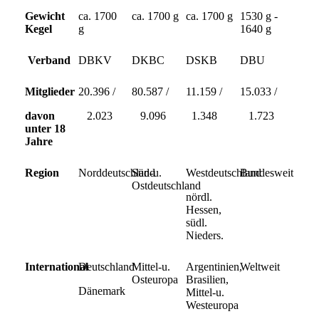
Gewicht
ca. 1700
ca. 1700 g
ca. 1700 g
1530 g -
Kegel
g
1640 g
Verband
DBKV
DKBC
DSKB
DBU
Mitglieder
20.396 /
80.587 /
11.159 /
15.033 /
davon
2.023
9.096
1.348
1.723
unter 18
Jahre
Region
Norddeutschland
Süd-u.
Westdeutschland
Bundesweit
Ostdeutschland
nördl.
Hessen,
südl.
Nieders.
International
Deutschland
Mittel-u.
Argentinien,
Weltweit
Osteuropa
Brasilien,
Dänemark
Mittel-u.
Westeuropa