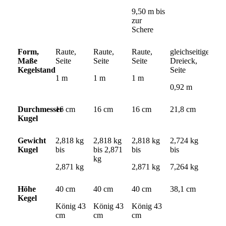
9,50 m bis
zur
Schere
Form,
Raute,
Raute,
Raute,
gleichseitiges
Maße
Seite
Seite
Seite
Dreieck,
Kegelstand
Seite
1 m
1 m
1 m
0,92 m
Durchmesser
16 cm
16 cm
16 cm
21,8 cm
Kugel
Gewicht
2,818 kg
2,818 kg
2,818 kg
2,724 kg
Kugel
bis
bis 2,871
bis
bis
kg
2,871 kg
2,871 kg
7,264 kg
Höhe
40 cm
40 cm
40 cm
38,1 cm
Kegel
König 43
König 43
König 43
cm
cm
cm